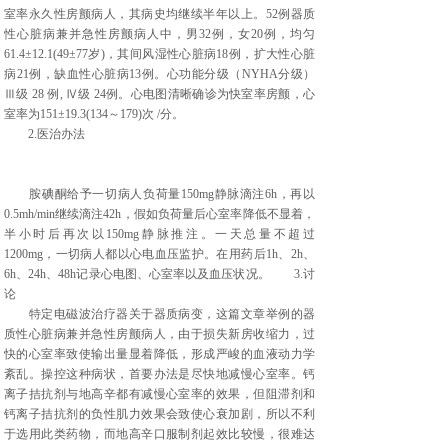
室率永久性房颤病人，其病史均继续半年以上。52例器质
性心脏病兼并急性房颤病人中，男32例，女20例，均匀
61.4±12.1(49±77岁)，其间风湿性心脏病18例，扩大性心脏
病21例，缺血性心脏病13例。心功能分级（NYHA分级）
Ⅲ级 28 例, Ⅳ级 24例。心电图清晰确诊为快室率房颤，心
室率为151±19.3(134～179)次 /分。
2.医治办法
胺碘酮给予一切病人负荷量150mg静脉滴注6h，再以
0.5mh/min继续滴注42h，假如负荷量后心室率降低不显着，
半小时后再次以150mg静脉推注。一天总量不超过
1200mg，一切病人都以心电血压监护。在用药后1h、2h、
6h、24h、48h记录心电图、心室率以及血压状况。 3.讨
论
特定电磁波治疗器关于器质病变，这篇文章举例的器
质性心脏病兼并急性房颤病人，由于损失新房收缩力，过
快的心室率致使输出量显着降低，形成严峻的血液动力学
紊乱。操控这种病状，首要办法是尽快地减慢心室率。钙
离子拮抗剂与地高辛都有减慢心室率的效果，但阻滞剂和
钙离子拮抗剂的负性肌力效果会致使心衰加剧，所以不利
于选用此类药物，而地高辛口服制剂起效比较慢，很难达