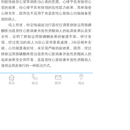
到较快操控心室率病医治心衰的意图。心律平也有操控心
室的效果，但心律平具有很强的负性肌力效果，简单致使
心律失常，因而也不适用于有器质性心脏病心功能储备受
损的病人。
综上所述，特定电磁波治疗器经过调查静脉运用胺碘
酮医治器质性心脏病兼并急性房颤病人的临床效果以及安
全性，证明了静脉运用胺碘酮效果的敏捷牢靠。研讨发
现，经过医治的病人1h后心室率显着减慢，24h后根本安
稳，心功能显着好转，未呈现严峻的副效果。因而，经过
静脉运用胺碘酮来医治器质性心脏病兼并急性房颤病人的
临床效果安全和牢靠，是器质性心脏病兼并急性房颤病人
值得运用及推行的一种医治方式。
上一篇：
这里有关于特定电磁波的满满干货！
首页
电话
邮件
地址
下一篇：
医疗器械产品如何取得CE认证