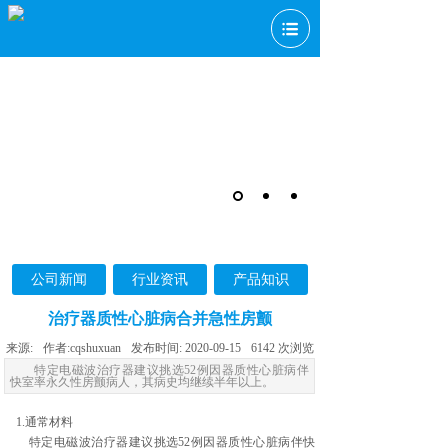
公司新闻
行业资讯
产品知识
治疗器质性心脏病合并急性房颤
来源:
作者:
cqshuxuan
发布时间:
2020-09-15
6142
次浏览
特定电磁波治疗器建议挑选52例因器质性心脏病伴
快室率永久性房颤病人，其病史均继续半年以上。
1.通常材料
特定电磁波治疗器建议挑选52例因器质性心脏病伴快